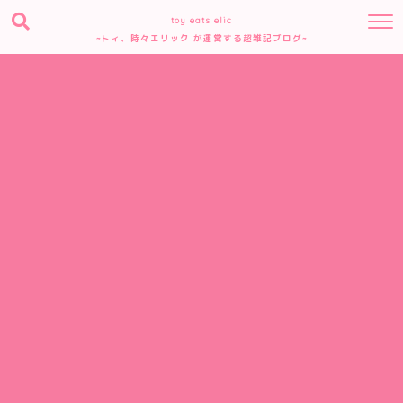
toy eats elic
~トィ、時々エリック が運営する超雑記ブログ~