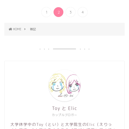
1
2
3
4
HOME
雑記
Toy と Elic
カップルブロガー
大学休学中のToy（とい）と大学院生のElic（えりっ