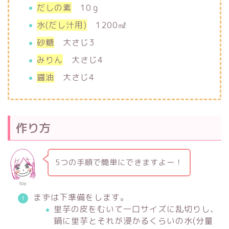
だしの素
10ｇ
水(だし汁用)
1200㎖
砂糖
大さじ3
みりん
大さじ4
醤油
大さじ4
作り方
5つの手順で簡単にできますよー！
toy
まずは下準備をします。
里芋の皮をむいて一口サイズに乱切りし、
鍋に里芋とそれが浸かるくらいの水(分量