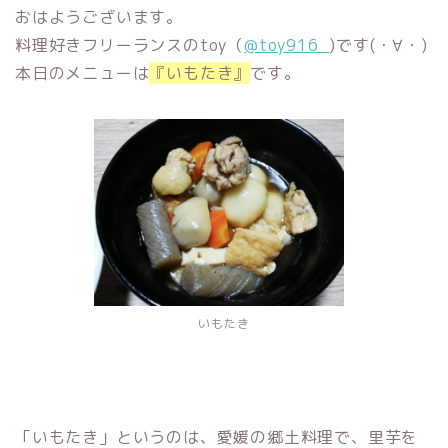
おはようございます。
料理好きフリーランスのtoy（
@toy916_
)です(・∀・)
本日のメニューは
『いもたき』
です。
いもたき
「いもたき」というのは、愛媛の郷土料理で、里芋を