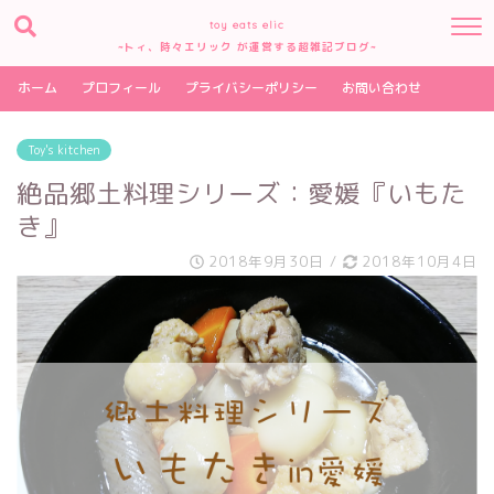
toy eats elic
~トィ、時々エリック が運営する超雑記ブログ~
ホーム
プロフィール
プライバシーポリシー
お問い合わせ
Toy's kitchen
絶品郷土料理シリーズ：愛媛『いもた
き』
2018年9月30日
/
2018年10月4日