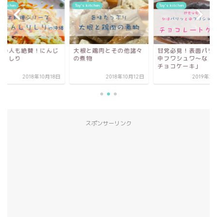
s kitchen
Toy's kitchen
Toy's kitchen
縄の人も絶賛！にんじ
大根と鶏肉とその他諸々
甘党必見！表面パリ
しりしり
の煮物
中フワシュワ〜な「
チョコケーキ」
2018年10月18日
2018年10月12日
2019年2
スポンサーリンク