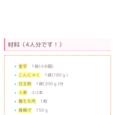
材料（4人分です！）
里芋
1袋(小8個)
こんにゃく
1袋(180ｇ)
白玉粉
1袋(200ｇ)分
人参
小2本
鶏もも肉
1枚
厚揚げ
150ｇ