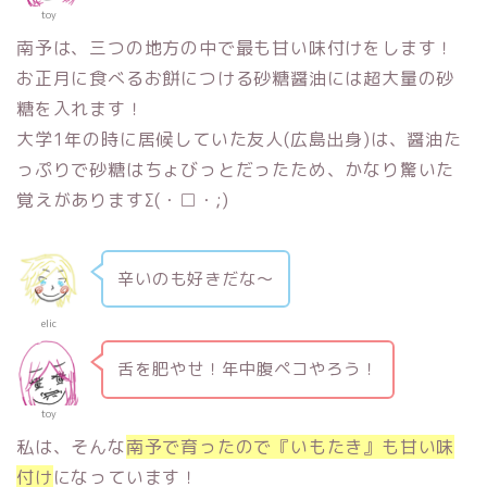
toy
南予は、三つの地方の中で最も甘い味付けをします！
お正月に食べるお餅につける砂糖醤油には超大量の砂
糖を入れます！
大学1年の時に居候していた友人(広島出身)は、醤油た
っぷりで砂糖はちょびっとだったため、かなり驚いた
覚えがありますΣ(・□・;)
辛いのも好きだな〜
elic
舌を肥やせ！年中腹ペコやろう！
toy
私は、そんな
南予で育ったので『いもたき』も甘い味
付け
になっています！