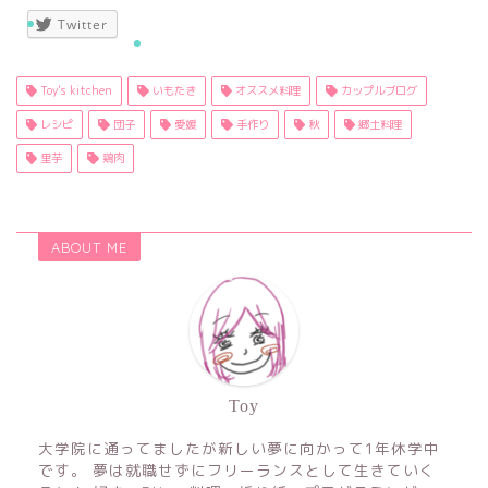
Twitter
Toy's kitchen
いもたき
オススメ料理
カップルブログ
レシピ
団子
愛媛
手作り
秋
郷土料理
里芋
鶏肉
ABOUT ME
Toy
大学院に通ってましたが新しい夢に向かって1年休学中
です。 夢は就職せずにフリーランスとして生きていく