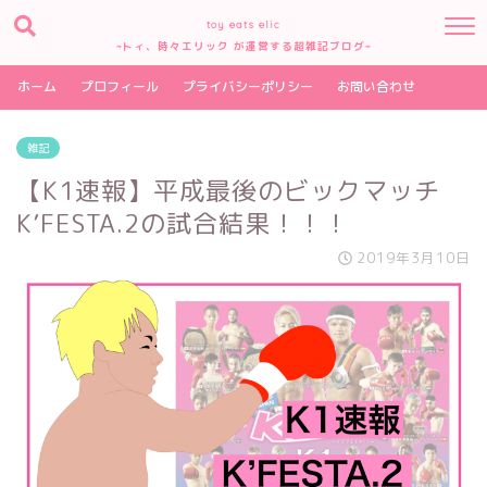
toy eats elic
~トィ、時々エリック が運営する超雑記ブログ~
ホーム
プロフィール
プライバシーポリシー
お問い合わせ
雑記
【K1速報】平成最後のビックマッチ
K’FESTA.2の試合結果！！！
2019年3月10日