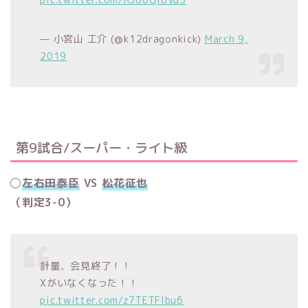
— 小宮山 工介 (@k12dragonkick)
March 9,
2019
第9試合/スーパー・ライト級
◯
左右田泰臣
VS
松花征也
（判定3-0）
計量、会見終了！！
Xがいなくなった！！
pic.twitter.com/z7TETFlbu6