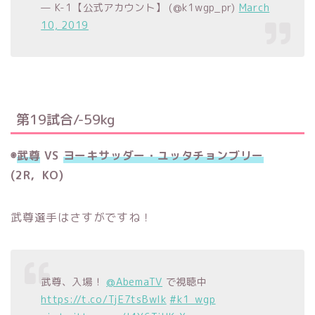
— K-1【公式アカウント】 (@k1wgp_pr)
March
10, 2019
第19試合/-59kg
◉
武尊
VS
ヨーキサッダー・ユッタチョンブリー
(2R，KO)
武尊選手はさすがですね！
武尊、入場！
@AbemaTV
で視聴中
https://t.co/TjE7tsBwlk
#k1_wgp