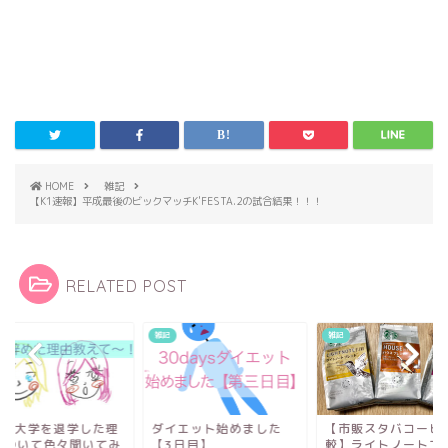
HOME
雑記
【K1速報】平成最後のビックマッチK'FESTA.2の試合結果！！！
RELATED POST
雑記
雑記
oyが大学を退学した理
ダイエット始めました
【市販スタバコーヒ
について色々聞いてみ
【3日目】
較】ライトノートブ