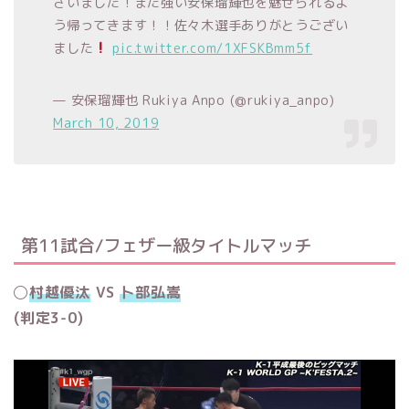
ざいました！また強い安保瑠輝也を魅せられるよ
う帰ってきます！！佐々木選手ありがとうござい
ました
pic.twitter.com/1XFSKBmm5f
— 安保瑠輝也 Rukiya Anpo (@rukiya_anpo)
March 10, 2019
第11試合/フェザー級タイトルマッチ
◯
村越優汰
VS
卜部弘嵩
(判定3-0)