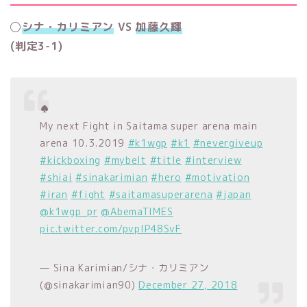
◯
シナ・カリミアン
VS
加藤久輝
(判定3-1)
♠️
My next Fight in Saitama super arena main
arena 10.3.2019
#k1wgp
#k1
#nevergiveup
#kickboxing
#mybelt
#title
#interview
#shiai
#sinakarimian
#hero
#motivation
#iran
#fight
#saitamasuperarena
#japan
@k1wgp_pr
@AbemaTIMES
pic.twitter.com/pvpIP48SvF
— Sina Karimian/シナ・カリミアン
(@sinakarimian90)
December 27, 2018