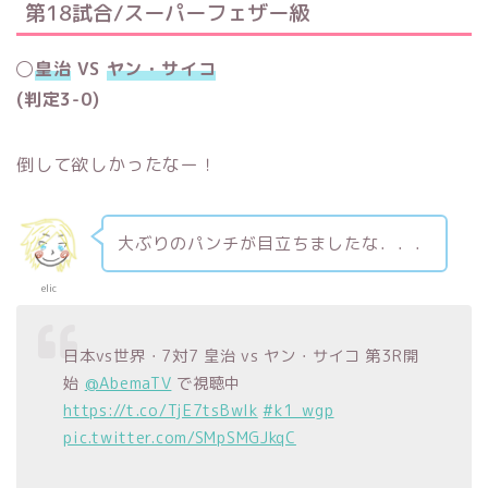
第18試合/スーパーフェザー級
◯
皇治
VS
ヤン・サイコ
(判定3-0)
倒して欲しかったなー！
大ぶりのパンチが目立ちましたな．．．
elic
日本vs世界・7対7 皇治 vs ヤン・サイコ 第3R開
始
@AbemaTV
で視聴中
https://t.co/TjE7tsBwlk
#k1_wgp
pic.twitter.com/SMpSMGJkqC