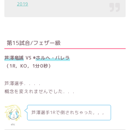
2019
第15試合/フェザー級
芦澤竜誠
VS ◉
ホルヘ・バレラ
（1R，KO，1分0秒
）
芦澤選手．．．．
概念を変えれませんでした．．．
芦澤選手1Rで倒されちゃった，，，
elic