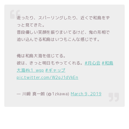
走ったり、スパーリングしたり、近くで和島をず
っと見てきた。
普段優しい笑顔を振りまいてるけど、鬼の形相で
追い込んでる和島はいつもこんな感じです。
俺は和島大海を信じてる。
彼は、きっと明日もやってくれる。
#月心会
#和島
大海
#k1_wgp
#ギャップ
pic.twitter.com/W2qJ1dVkEn
— 川﨑 真一朗 (@1zkawa)
March 9, 2019