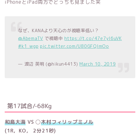
iPhoneとiPad両方でどっちも見ました笑
なぜ、KANAより天心のが視聴率低い？
@AbemaTV
で視聴中
https://t.co/47e7yI6uVK
#k1_wgp
pic.twitter.com/U80GFQlmOo
— 渡辺 英明 (@hikun4413)
March 10, 2019
第17試合/-68Kg
和島大海
VS ◯
木村フィリップミノル
(1R，KO， 2分21秒)