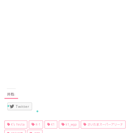
共有:
Twitter
K's festa
K-1
K1
k1_wgp
さいたまスーパーアリーナ