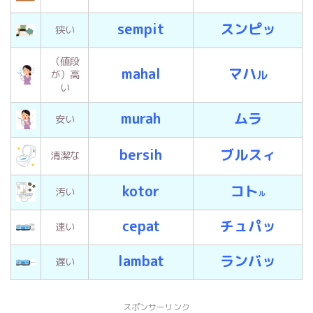
sempit
スンピッ
狭い
（値段
mahal
マハ
ル
が）高
い
murah
ムラ
安い
bersih
ブルスィ
清潔な
kotor
コト
汚い
ル
cepat
チュパッ
速い
lambat
ランバッ
遅い
スポンサーリンク