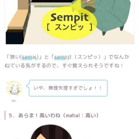
「狭い(
sem
a
i
)」と「
sem
p
i
t（スンピッ）」でなんか
似ている気がするので、すぐ覚えられそうですね！
いや、無理矢理すぎでしょ！！
elic
５．あらま！高いわね（mahal：高い）