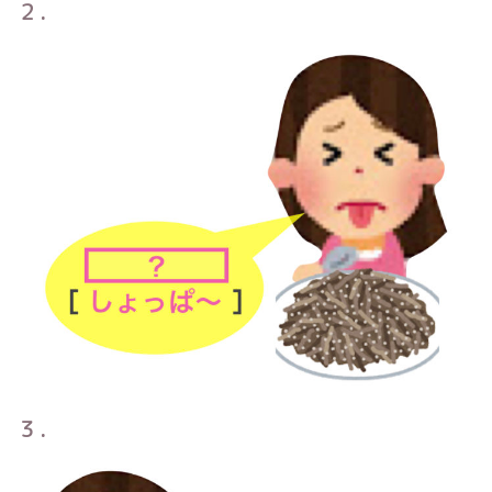
２．
３．