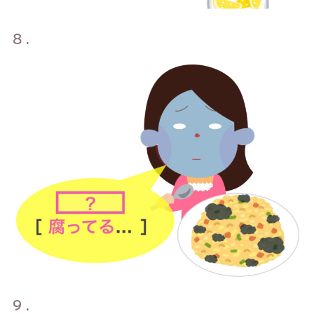
８．
９．