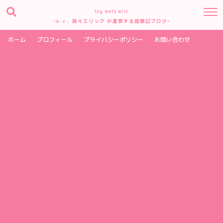
toy eats elic
~トィ、時々エリック が運営する超雑記ブログ~
ホーム
プロフィール
プライバシーポリシー
お問い合わせ