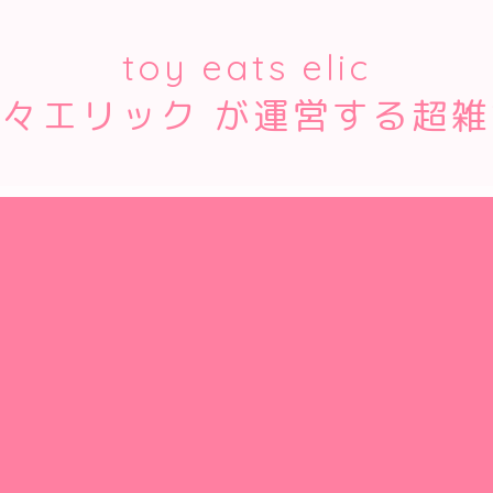
toy eats elic
時々エリック が運営する超雑