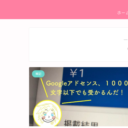
ホー
―
雑記