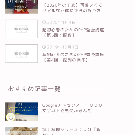
【2020年の干支】可愛いくて
リアルな立体ねずみの折り方
2020年1月4日
超初心者のためのPHP勉強講座
【第5回：関数】
2019年10月4日
超初心者のためのPHP勉強講座
【第4回：配列の操作】
おすすめ記事一覧
Googleアドセンス、１０００
文字以下でも受かるんだ！
郷土料理シリーズ：大分『鶏
めし』