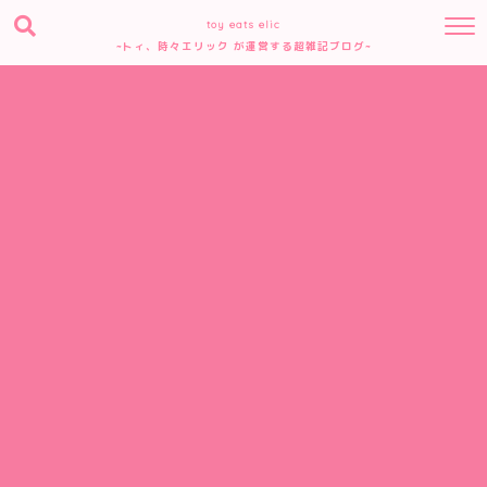
toy eats elic
~トィ、時々エリック が運営する超雑記ブログ~