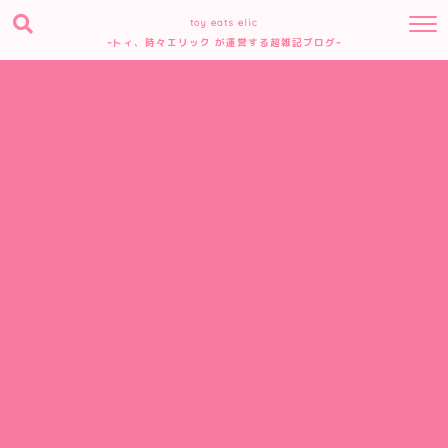
toy eats elic
~トィ、時々エリック が運営する超雑記ブログ~