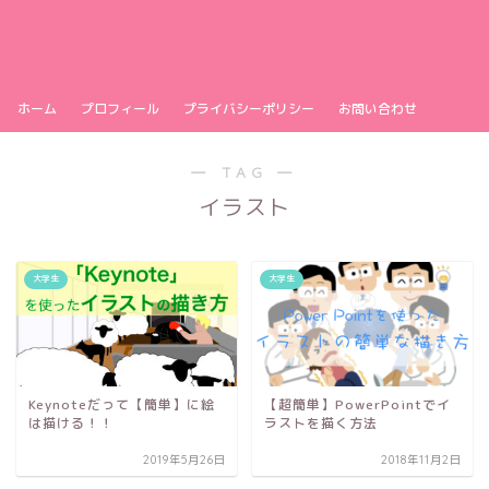
ホーム
プロフィール
プライバシーポリシー
お問い合わせ
― TAG ―
イラスト
大学生
大学生
Keynoteだって【簡単】に絵
【超簡単】PowerPointでイ
は描ける！！
ラストを描く方法
2019年5月26日
2018年11月2日